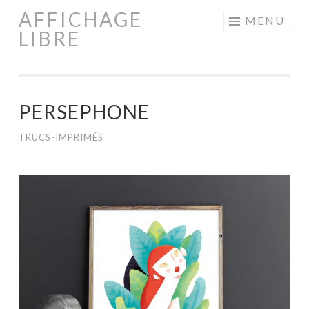
AFFICHAGE
Aller
MENU
LIBRE
au
contenu
principal
PERSEPHONE
TRUCS-IMPRIMÉS