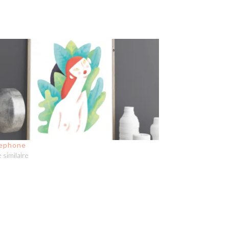
ephone
e similaire