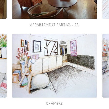
Appartement
Bar.
APPARTEMENT PARTICULIER
particulier
Chambre
Salo
CHAMBRE