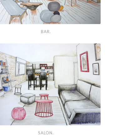
BAR.
n.
SALON.