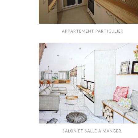
Appartement
APPARTEMENT PARTICULIER
particulier
Salon
SALON ET SALLE À MANGER.
et