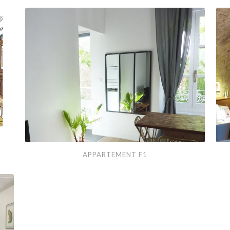
Appartement
L’im
APPARTEMENT F1
F1