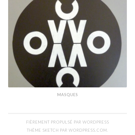
Masques
MASQUES
FIÈREMENT PROPULSÉ PAR WORDPRESS
THÈME SKETCH PAR
WORDPRESS.COM
.