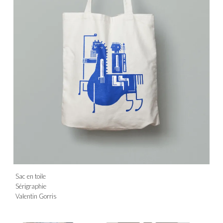
Sac en toile
Sérigraphie
Valentin Gorris