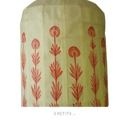
…
3 PETITS …