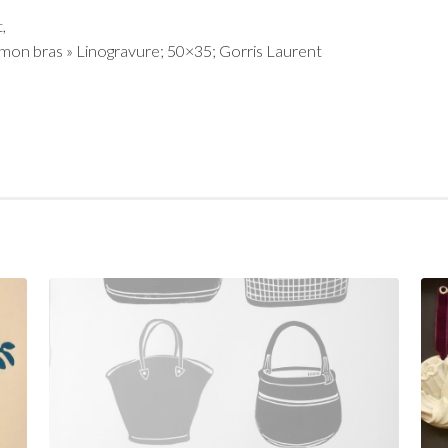
,
 mon bras » Linogravure; 50×35; Gorris Laurent