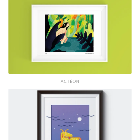
ACTÉON
Amalthée