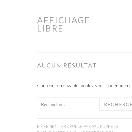
AFFICHAGE
Aller
LIBRE
au
contenu
principal
AUCUN RÉSULTAT
Contenu Introuvable. Voulez-vous lancer une r
Rechercher :
FIÈREMENT PROPULSÉ PAR WORDPRESS